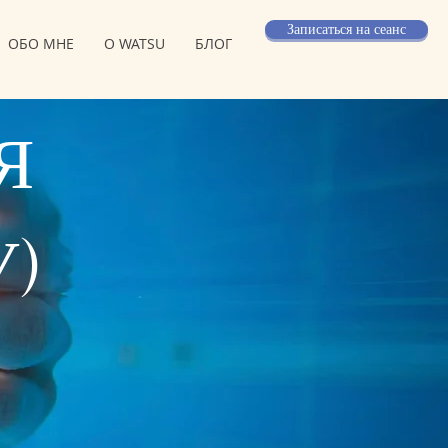
Записаться на сеанс
ОБО МНЕ
O WATSU
БЛОГ
Я
У)