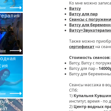
Ко мне можно записа
бнее
Ватсу
Ватсу для пар
терапия
Сеансы с погружени
Ватсу для беремен
Ватсу+Звукотерапи
Также можно приобре
сертификат
на сеанс
бнее
Стоимость сеансов:
водная
Ватсу, Ватсу с погру
сия
Ватсу для пар
- 14000
Ватсу для беременны
Cеансы массажа в вод
СПб:
бнее
1)
Купальня Кувши
ный
институт, время - по
2)
Центр водных пр
кат