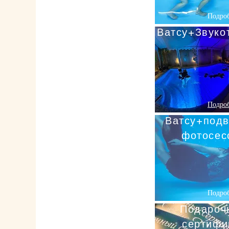
Подро
Ватсу+Звуко
Подро
Ватсу+под
фотосес
Подро
Подароч
сертифи