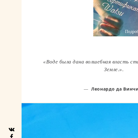
Подро
«Воде была дана волшебная власть ст
Земле.
».
Леонардо да Винч
—