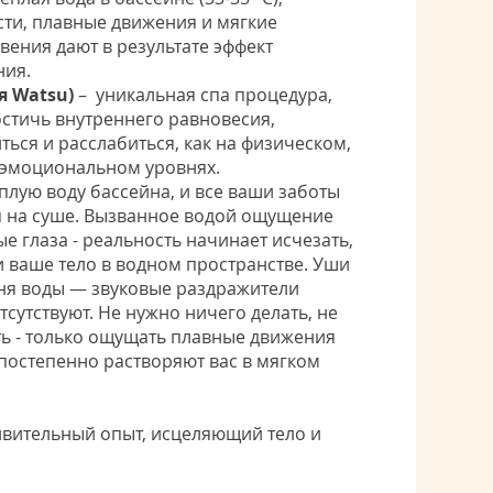
ти, плавные движения и мягкие
ения дают в результате эффект
ния.
я Watsu)
– уникальная спа процедура,
остичь внутреннего равновесия,
ться и расслабиться, как на физическом,
 - эмоциональном уровнях.
плую воду бассейна, и все ваши заботы
я на суше. Вызванное водой ощущение
е глаза - реальность начинает исчезать,
и ваше тело в водном пространстве. Уши
ня воды — звуковые раздражители
сутствуют. Не нужно ничего делать, не
ь - только ощущать плавные движения
 постепенно растворяют вас в мягком
вительный опыт, исцеляющий тело и