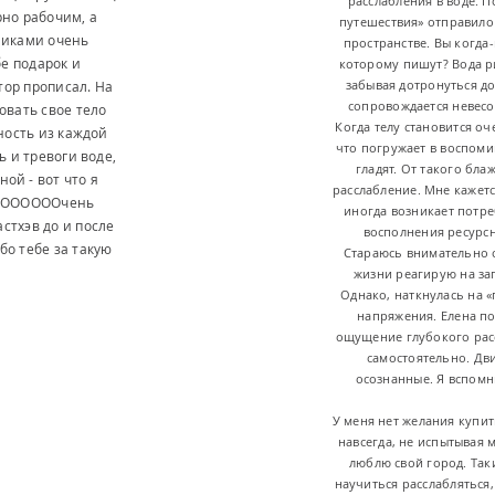
расслабления в воде. 
рно рабочим, а
путешествия» отправило 
никами очень
пространстве. Вы когда
бе подарок и
которому пишут? Вода р
забывая дотронуться до
ктор прописал. На
сопровождается невесо
овать свое тело
Когда телу становится о
ность из каждой
что погружает в воспомин
ь и тревоги воде,
гладят. От такого бл
ой - вот что я
расслабление. Мне кажет
ООООООООчень
иногда возникает потре
стхэв до и после
восполнения ресурсно
бо тебе за такую
Стараюсь внимательно о
жизни реагирую на за
Однако, наткнулась на 
напряжения. Елена п
ощущение глубокого расс
самостоятельно. Дв
осознанные. Я вспомн
У меня нет желания купит
навсегда, не испытывая 
люблю свой город. Так
научиться расслабляться, 