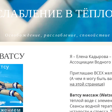
СЛАБЛЕНИЕ В ТЁПЛ
Освобождение, расслабление, спокойствие
ВАТСУ
Я – Елена Кадырова 
Ассоциации Водного 
атсу
Приглашаю ВСЕХ жела
(А чем я могу быть в
на этой странице)
Ватсу массаж (Wats
тёплой воде с элеме
бнее
Сеансы водной терап
ужением
усталости и стресса. 