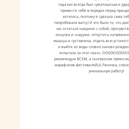
года как всегда был суматошным и уда
привести себя в порядок перед празд
хотелось, поэтому я сделала сама се
попробовала ватсу! И это было то, что до
час остаться наедине с собой, прочувств
изнутри и снаружи, отпустить напряжен
мышцы и суставчика, отдать всю усталост
и выйти из воды словно заново рожденн
испытала за этот сеанс. ОООООООО
рекомендую ВСЕМ, а тангеросам прямо ма
марафонов-фестивалей))) Леночка, спаси
уникальную работу!