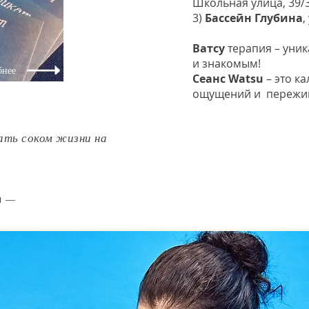
Школьная улица, 39/3
3)
Бассейн Глубина
,
Ватсу
терапия – уник
и знакомым!
бнее
Сеанс Watsu
– это к
ощущений и пережи
ать соком жизни на
и
—