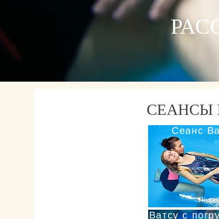
РАС
СЕАНСЫ 
Сеанс В
Подро
Ватсу с погр