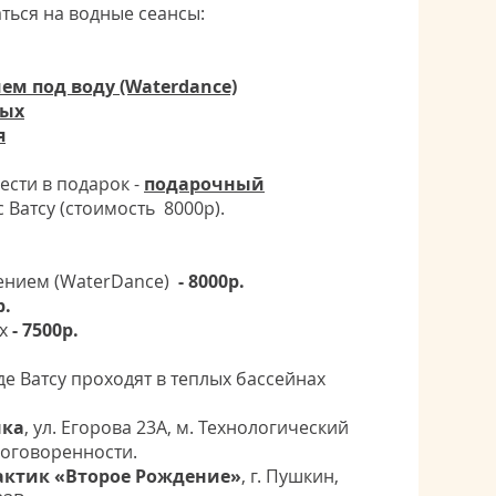
ться на водные сеансы:
ем под воду (Waterdance)
ных
я
сти в подарок -
подарочный
 Ватсу (стоимость 8000р).
жением (WaterDance)
- 8000р.
р.
х
- 7500р.
е Ватсу проходят в теплых бассейнах
нка
, ул. Егорова 23А, м. Технологический
 договоренности.
актик «Второе Рождение»
, г. Пушкин,