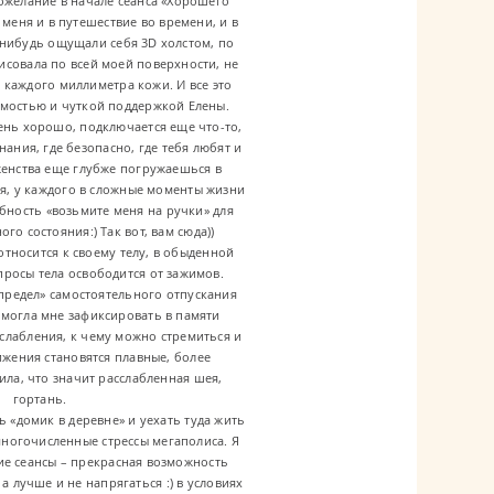
Пожелание в начале сеанса «Хорошего
меня и в путешествие во времени, и в
-нибудь ощущали себя 3D холстом, по
исовала по всей моей поверхности, не
 каждого миллиметра кожи. И все это
мостью и чуткой поддержкой Елены.
чень хорошо, подключается еще что-то,
ания, где безопасно, где тебя любят и
аженства еще глубже погружаешься в
ся, у каждого в сложные моменты жизни
бность «возьмите меня на ручки» для
го состояния:) Так вот, вам сюда))
тносится к своему телу, в обыденной
просы тела освободится от зажимов.
«предел» самостоятельного отпускания
омогла мне зафиксировать в памяти
лабления, к чему можно стремиться и
ижения становятся плавные, более
ила, что значит расслабленная шея,
гортань.
ь «домик в деревне» и уехать туда жить
многочисленные стрессы мегаполиса. Я
ие сеансы – прекрасная возможность
а лучше и не напрягаться :) в условиях