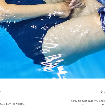
0
И
Хочу поблагодарить Елен
 еще круче! Конец