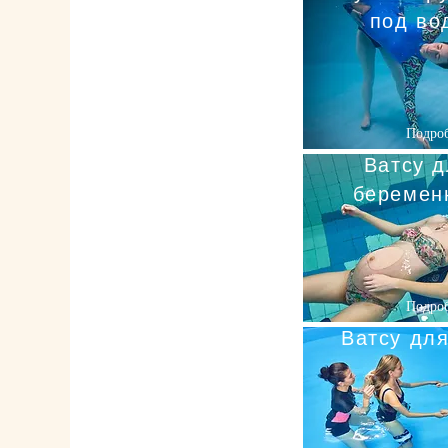
под во
Подро
Ватсу 
беремен
Подро
Ватсу для