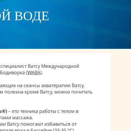
ОЙ ВОДЕ
– специалист Ватсу Международной
Бодиворка (
WABA
).
ющих на сеансы акватерапии Ватсу.
ам полезна кроме Ватсу, можно почитать
u®)
– это техника работы с телом в
нтами массажа.
ии Ватсу помогают избавиться от
Теплая вода в бассейне (33-35 °С),