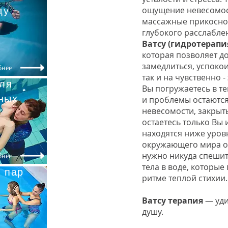
ду
ощущение невесомос
массажные прикоснов
глубокого расслабле
Ватсу (гидротерапи
которая позволяет д
замедлиться, успокои
бнее
так и на чувственно
для
Вы погружаетесь в те
ных
и проблемы остаютс
невесомости, закрыты
остаетесь только Вы 
находятся ниже уров
окружающего мира от
нужно никуда спешит
бнее
тела в воде, которые
 пар
ритме теплой стихии.
Ватсу терапия
— уди
душу.